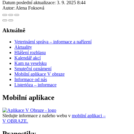
Datum poslední aktualizace:
3. 9. 2025 8:44
Autor:
Alena Foksová
Aktuálně
Veterinární správa – informace a nařízení
Aktuality
Hlášení rozhlasu
Kalendář akcí
Kam na veselsku
Smuteční oznámení
Mobilní aplikace V obraze
Informace od nás
Listerióza – informace
Mobilní aplikace
Sledujte informace z našeho webu v
mobilní aplikaci –
V OBRAZE.
Pranostiky