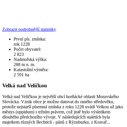
Zobrazit podrobnější statistiky
První pís. zmínka:
rok 1228
Počet obyvatel:
2 823
Nadmořská výška:
288 m n. m.
Katastrální výměra:
2 591 ha
Velká nad Veličkou
Velká nad Veličkou je největší obcí horňácké oblasti Moravského
Slovácka. Vznik obce je možno datovat do raného středověku,
protože nejstarší písemná zmínka z roku 1228 uvádí Velkou už jako
městys (oppidum) s tržním právem, což jistě bylo výsledkem
dlouhého předchozího vývoje. V následujících staletích byla
majetkem různých šlechticů - pánů z Rýznburku, z Kravař...