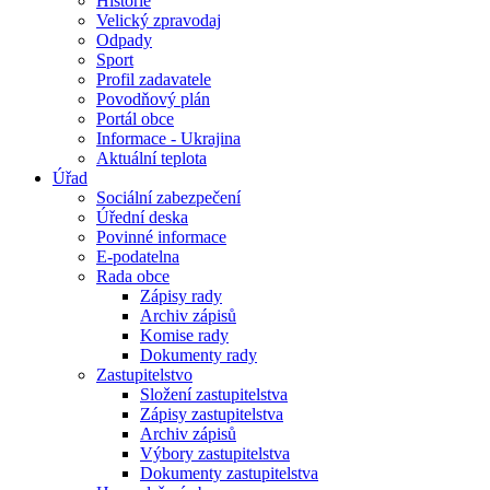
Historie
Velický zpravodaj
Odpady
Sport
Profil zadavatele
Povodňový plán
Portál obce
Informace - Ukrajina
Aktuální teplota
Úřad
Sociální zabezpečení
Úřední deska
Povinné informace
E-podatelna
Rada obce
Zápisy rady
Archiv zápisů
Komise rady
Dokumenty rady
Zastupitelstvo
Složení zastupitelstva
Zápisy zastupitelstva
Archiv zápisů
Výbory zastupitelstva
Dokumenty zastupitelstva