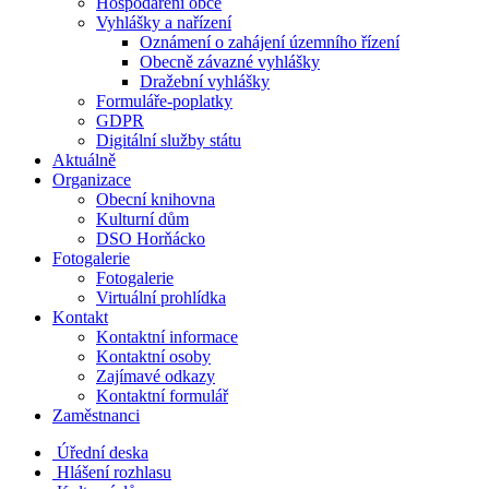
Hospodaření obce
Vyhlášky a nařízení
Oznámení o zahájení územního řízení
Obecně závazné vyhlášky
Dražební vyhlášky
Formuláře-poplatky
GDPR
Digitální služby státu
Aktuálně
Organizace
Obecní knihovna
Kulturní dům
DSO Horňácko
Fotogalerie
Fotogalerie
Virtuální prohlídka
Kontakt
Kontaktní informace
Kontaktní osoby
Zajímavé odkazy
Kontaktní formulář
Zaměstnanci
Úřední deska
Hlášení rozhlasu